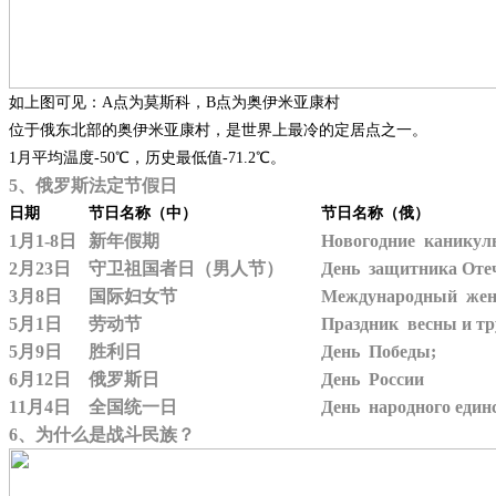
如上图可见：A点为莫斯科，B点为奥伊米亚康村
位于俄东北部的奥伊米亚康村，是世界上最冷的定居点之一。
1月平均温度-50℃，历史最低值-71.2℃。
5、俄罗斯法定节假日
日期
节日名称（中）
节日名称（俄）
1月1-8日
新年假期
Новогодние канику
2月23日
守卫祖国者日（男人节）
День защитника Оте
3月8日
国际妇女节
Международный жен
5月1日
劳动节
Праздник весны и тр
5月9日
胜利日
День Победы;
6月12日
俄罗斯日
День России
11月4日
全国统一日
День народного един
6、为什么是战斗民族？