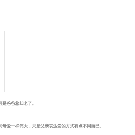
可是爸爸
您
却老了。
同母爱一样伟大，只是父亲表达爱的方式有点不同而已。