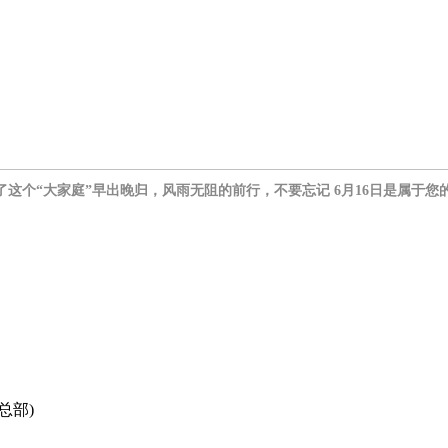
了这个“大家庭”
早出晚归
，风雨无阻的前行，
不要忘记
6月16日
是属于您
总部)