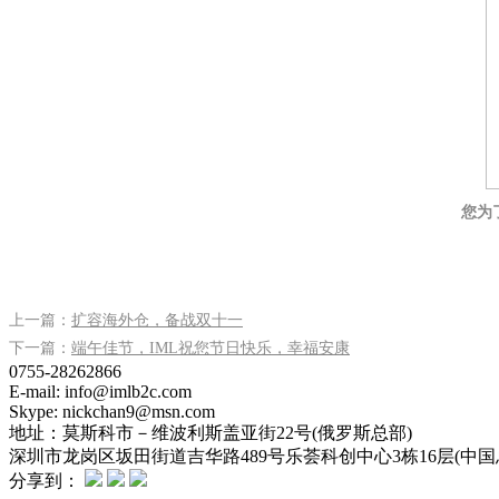
您
为
上一篇：
扩容海外仓，备战双十一
下一篇：
端午佳节，IML祝您节日快乐，幸福安康
0755-28262866
E-mail: info@imlb2c.com
Skype: nickchan9@msn.com
地址：
莫斯科市－维波利斯盖亚街22号(俄罗斯总部)
深圳市龙岗区坂田街道吉华路489号乐荟科创中心3栋16层(中国
分享到：