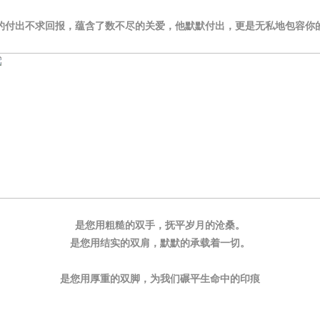
的付出不求回报，蕴含了数不尽的关爱，他默默付出，更是无私地包容你
是您用粗糙的双手，抚平岁月的沧桑。
是
您
用结实的双肩，默默的承载着一切。
是
您
用厚重的双脚，为我们碾平生命中的印痕