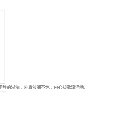
平静的湖泊，外表波澜不惊，内心却激流涌动。