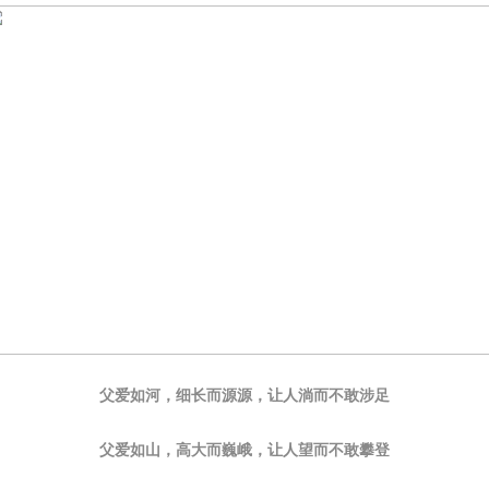
父爱如河，细长而源源，让人淌而不敢涉足
父爱如山，高大而巍峨，让人望而不敢攀登